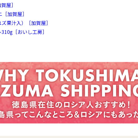
加賀屋］
ニ［加賀屋］
ユズ果汁入）［加賀屋］
310g［おいし工房］