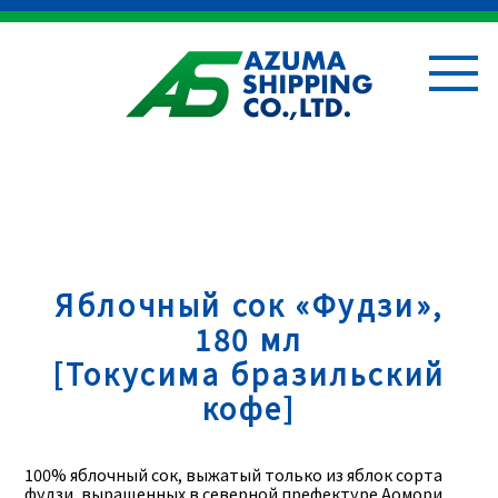
Яблочный сок «Фудзи»,
180 мл
[Токусима бразильский
кофе]
100% яблочный сок, выжатый только из яблок сорта
фудзи, выращенных в северной префектуре Аомори.