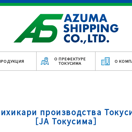
О ПРЕФЕКТУРЕ
ПРОДУКЦИЯ
О КОМП
ТОКУСИМА
сихикари производства Токус
［JA Токусима］