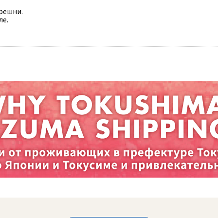
решни.
ле.