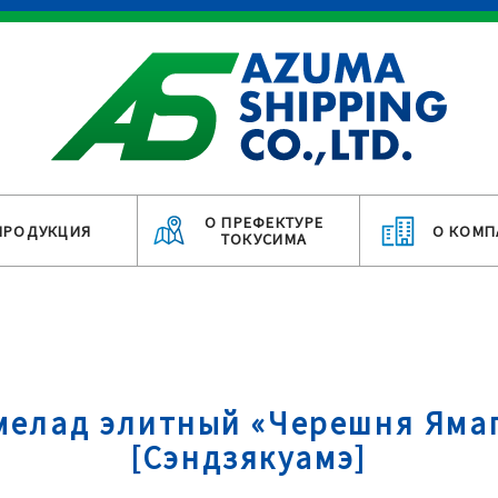
О ПРЕФЕКТУРЕ
ПРОДУКЦИЯ
О КОМП
ТОКУСИМА
елад элитный «Черешня Яма
[Сэндзякуамэ]