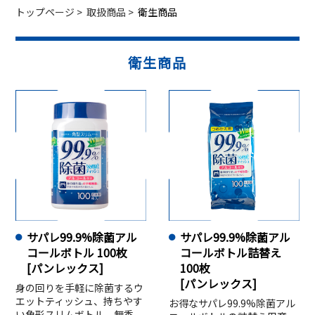
トップページ
>
取扱商品
>
衛生商品
衛生商品
サパレ99.9%除菌アル
サパレ99.9%除菌アル
コールボトル 100枚
コールボトル詰替え
[パンレックス]
100枚
[パンレックス]
身の回りを手軽に除菌するウ
エットティッシュ、持ちやす
お得なサパレ99.9%除菌アル
い角形スリムボトル、無香